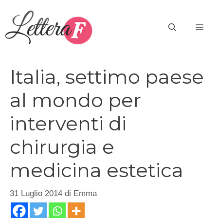
Vai
al
ME
contenuto
Italia, settimo paese
al mondo per
interventi di
chirurgia e
medicina estetica
31 Luglio 2014
di
Emma