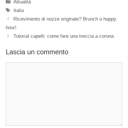
Categorie
Attualità
Tag
Italia
Ricevimento di nozze originale? Brunch o happy
hour!
Tutorial capelli: come fare una treccia a corona
Lascia un commento
Commento