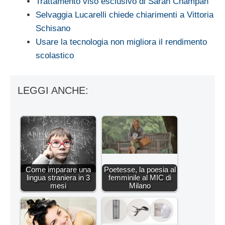
Trattamento viso esclusivo di Sarah Champan
Selvaggia Lucarelli chiede chiarimenti a Vittoria
Schisano
Usare la tecnologia non migliora il rendimento
scolastico
LEGGI ANCHE:
Come imparare una
Poetesse, la poesia al
lingua straniera in 3
femminile al MIC di
mesi
Milano