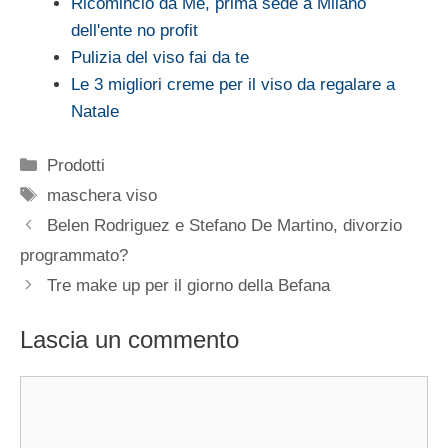
Ricomincio da Me, prima sede a Milano
dell'ente no profit
Pulizia del viso fai da te
Le 3 migliori creme per il viso da regalare a
Natale
Categorie
Prodotti
Tag
maschera viso
Belen Rodriguez e Stefano De Martino, divorzio
programmato?
Tre make up per il giorno della Befana
Lascia un commento
Commento