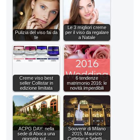
Le 3 migliori creme
Pulizia del viso fai da
per il viso da regalare
te
a Natale
Creme viso best
6 tendenze
seller Collistar in
matrimonio 2016: le
edizione limitata
novità imperdibili
ACPG DAY: nella
Souvenir di Milano
sede di Aboca una
2015, Maurizio
giornata sul…
Cattelan e Seletti…