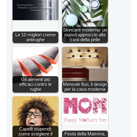
Skincare moderna: un
Le 10 migliori creme
nuovo approccio alla
antirughe
cura della pelle
Gli alimenti più
efficaci contro le
Mensole fluo, il design
rughe
per la casa moderna
Capelli stupendi:
come scegliere il
Festa della Mamma,