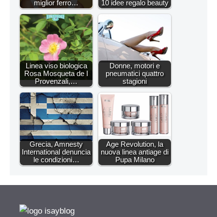
miglior ferro…
10 idee regalo beauty
Linea viso biologica
Donne, motori e
Rosa Mosqueta de I
pneumatici quattro
Provenzali,…
stagioni
Grecia, Amnesty
Age Revolution, la
International denuncia
nuova linea antiage di
le condizioni…
Pupa Milano