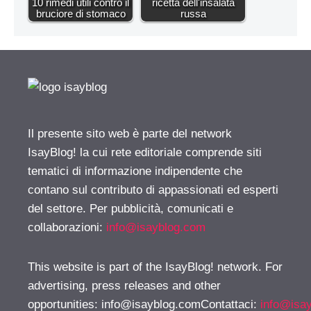
10 rimedi utili contro il
ricetta dell'insalata
bruciore di stomaco
russa
Il presente sito web è parte del network
IsayBlog! la cui rete editoriale comprende siti
tematici di informazione indipendente che
contano sul contributo di appassionati ed esperti
del settore. Per pubblicità, comunicati e
collaborazioni:
info@isayblog.com
This website is part of the IsayBlog! network. For
advertising, press releases and other
opportunities:
info@isayblog.comContattaci
:
info@isa