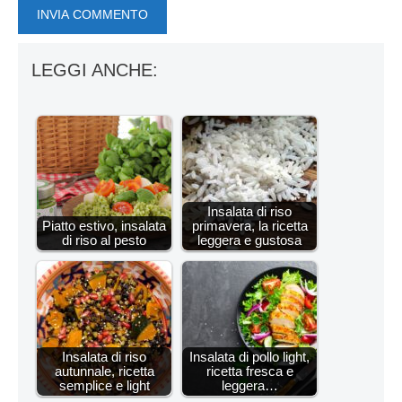
LEGGI ANCHE:
Insalata di riso
Piatto estivo, insalata
primavera, la ricetta
di riso al pesto
leggera e gustosa
Insalata di riso
Insalata di pollo light,
autunnale, ricetta
ricetta fresca e
semplice e light
leggera…