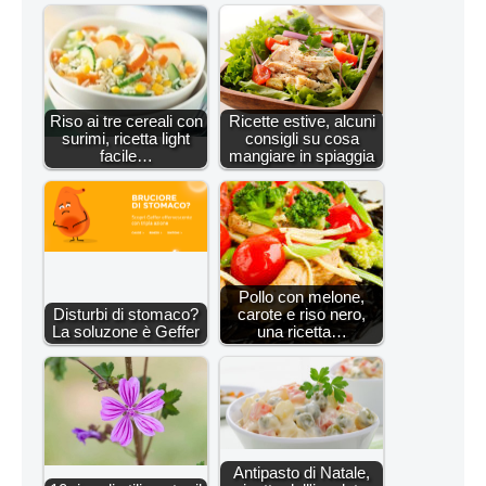
Riso ai tre cereali con
Ricette estive, alcuni
surimi, ricetta light
consigli su cosa
facile…
mangiare in spiaggia
Pollo con melone,
Disturbi di stomaco?
carote e riso nero,
La soluzone è Geffer
una ricetta…
Antipasto di Natale,