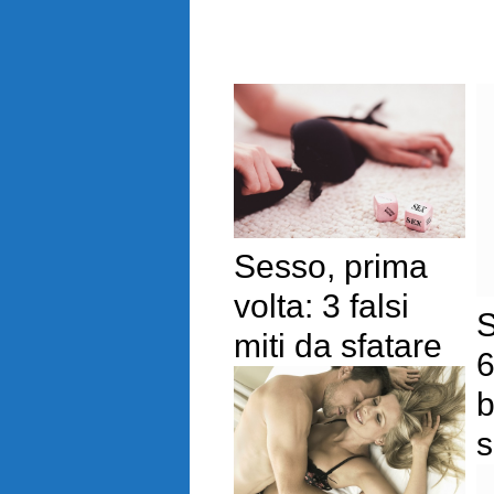
Sesso, prima
volta: 3 falsi
S
miti da sfatare
6
b
s