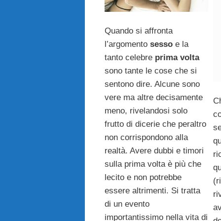
Quando si affronta
l’argomento
sesso
e la
tanto celebre
prima volta
sono tante le cose che si
sentono dire. Alcune sono
vere ma altre decisamente
Ch
meno, rivelandosi solo
co
frutto di dicerie che peraltro
se
non corrispondono alla
qu
realtà. Avere dubbi e timori
ri
sulla prima volta è più che
qu
lecito e non potrebbe
(r
essere altrimenti. Si tratta
ri
di un evento
a
importantissimo nella vita di
do