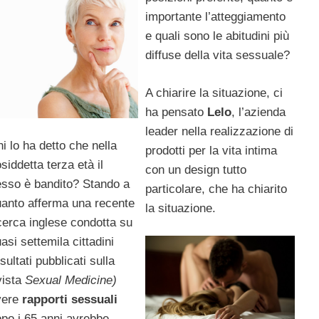
importante l’atteggiamento
e quali sono le abitudini più
diffuse della vita sessuale?
A chiarire la situazione, ci
ha pensato
Lelo
, l’azienda
leader nella realizzazione di
i lo ha detto che nella
prodotti per la vita intima
siddetta terza età il
con un design tutto
sso è bandito? Stando a
particolare, che ha chiarito
anto afferma una recente
la situazione.
cerca inglese condotta su
asi settemila cittadini
isultati pubblicati sulla
vista
Sexual Medicine)
vere
rapporti sessuali
po i 65 anni avrebbe