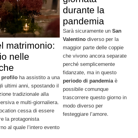
durante la
pandemia
Sarà sicuramente un
San
Valentino
diverso per la
l matrimonio:
maggior parte delle coppie
io nelle
che vivono ancora separate
perché semplicemente
iche
fidanzate, ma in questo
 profilo
ha assistito a una
periodo di pandemia
è
i ultimi anni, spostando il
possibile comunque
zione tradizionale alla
trascorrere questo giorno in
rsiva e multi-giornaliera.
modo diverso per
location cessa di essere
festeggiare l’amore.
e la protagonista
rno al quale l’intero evento