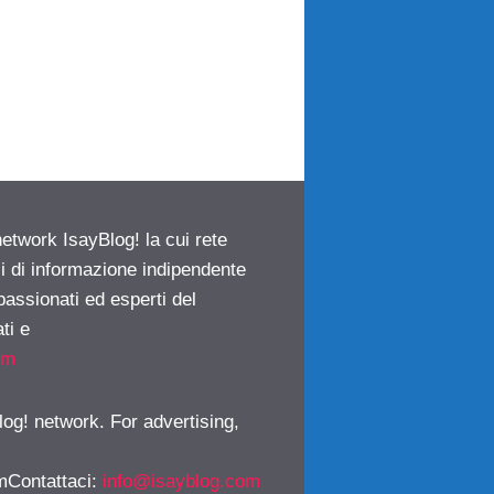
network IsayBlog! la cui rete
ci di informazione indipendente
passionati ed esperti del
ti e
om
log! network. For advertising,
mContattaci
:
info@isayblog.com