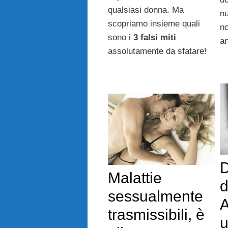
qualsiasi donna. Ma
nu
scopriamo insieme quali
no
sono i
3 falsi miti
an
assolutamente da sfatare!
D
Malattie
d
sessualmente
A
trasmissibili, è
u