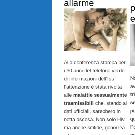
allarme
e
Alla conferenza stampa per
i 30 anni del telefono verde
N
di informazioni dell’Iss
av
l’attenzione è stata rivolta
tr
alle
malattie sessualmente
s
trasmissibili
che, stando ai
po
dati ufficiali, sarebbero in
qu
netta ascesa. Non solo Hiv
Po
ma anche sifilide, gonorrea