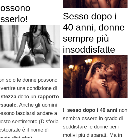
possono
Sesso dopo i
sserlo!
40 anni, donne
sempre più
insoddisfatte
on solo le donne possono
vertire una condizione di
istezza
dopo un
rapporto
essuale.
Anche gli uomini
Il
sesso dopo i 40 anni
non
ssono lasciarsi andare a
sembra essere in grado di
esto sentimento (Disforia
soddisfare le donne per i
stcoitale è il nome di
motivi più disparati. Ma in