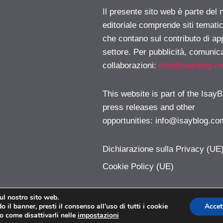
Il presente sito web è parte del 
editoriale comprende siti temati
che contano sul contributo di ap
settore. Per pubblicità, comunica
collaborazioni:
info@isayblog.c
This website is part of the IsayB
press releases and other
opportunities:
info@isayblog.co
Dichiarazione sulla Privacy (UE
Cookie Policy (UE)
sul nostro sito web.
 il banner, presti il consenso all’uso di tutti i cookie
Accet
LetteraF.com © 2026. All right reserverd.
o come disattivarli nelle
impostazioni