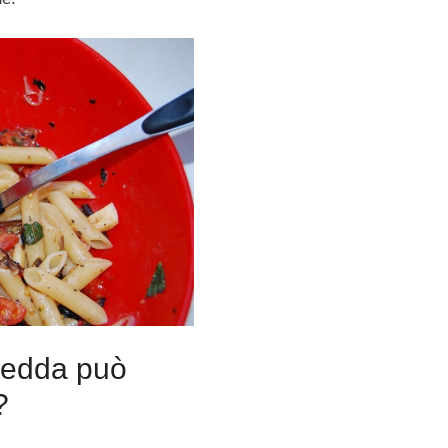
fredda può
?