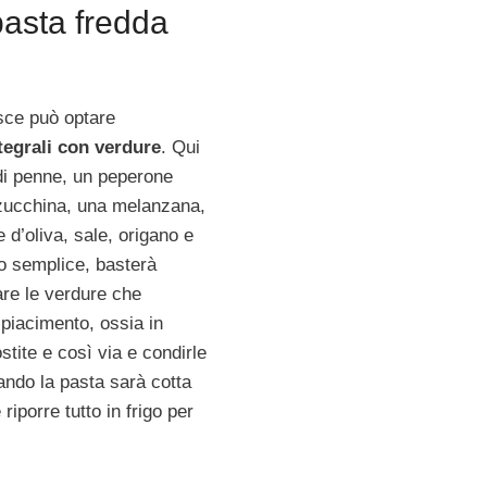
pasta fredda
sce può optare
tegrali con verdure
. Qui
di penne, un peperone
 zucchina, una melanzana,
 d’oliva, sale, origano e
to semplice, basterà
are le verdure che
piacimento, ossia in
ostite e così via e condirle
ando la pasta sarà cotta
iporre tutto in frigo per