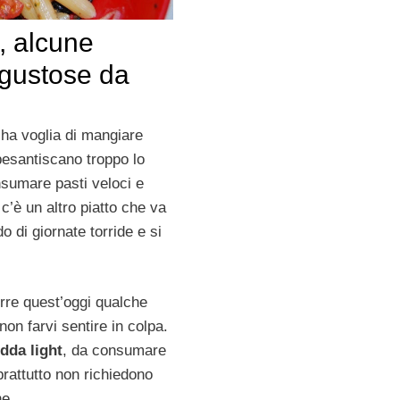
t, alcune
e gustose da
e
 ha voglia di mangiare
pesantiscano troppo lo
nsumare pasti veloci e
o c’è un altro piatto che va
o di giornate torride e si
orre quest’oggi qualche
non farvi sentire in colpa.
dda light
, da consumare
prattutto non richiedono
ne.