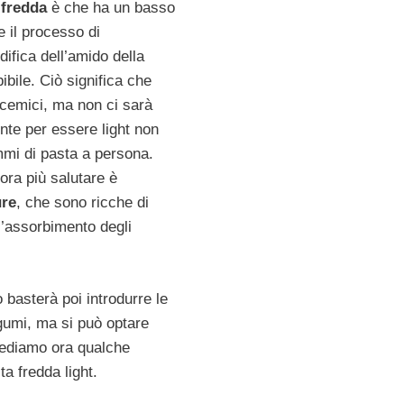
 fredda
è che ha un basso
e il processo di
ifica dell’amido della
bile. Ciò significa che
icemici, ma non ci sarà
nte per essere light non
mmi di pasta a persona.
ora più salutare è
ure
, che sono ricche di
 l’assorbimento degli
 basterà poi introdurre le
legumi, ma si può optare
Vediamo ora qualche
ta fredda light.