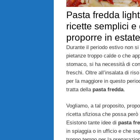
Pasta fredda ligh
ricette semplici 
proporre in estat
Durante il periodo estivo non si
pietanze troppo calde o che ap
stomaco, si ha necessità di co
freschi. Oltre all’insalata di ris
per la maggiore in questo period
tratta della
pasta fredda
.
Vogliamo, a tal proposito, prop
ricetta sfiziosa che possa però 
Esistono tante idee di
pasta fre
in spiaggia o in ufficio e che so
troppo tempo per la preparazio