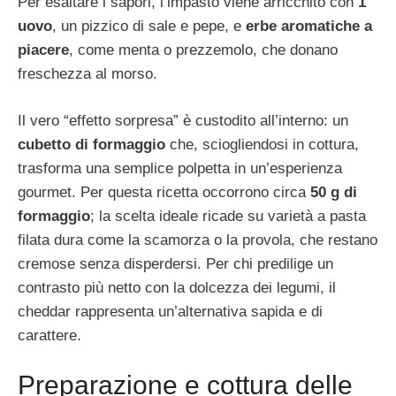
Per esaltare i sapori, l’impasto viene arricchito con
1
uovo
, un pizzico di sale e pepe, e
erbe aromatiche a
piacere
, come menta o prezzemolo, che donano
freschezza al morso.
Il vero “effetto sorpresa” è custodito all’interno: un
cubetto di formaggio
che, sciogliendosi in cottura,
trasforma una semplice polpetta in un’esperienza
gourmet. Per questa ricetta occorrono circa
50 g di
formaggio
; la scelta ideale ricade su varietà a pasta
filata dura come la scamorza o la provola, che restano
cremose senza disperdersi. Per chi predilige un
contrasto più netto con la dolcezza dei legumi, il
cheddar rappresenta un’alternativa sapida e di
carattere.
Preparazione e cottura delle