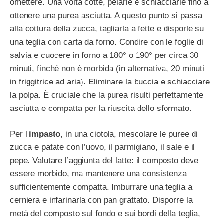
omettere. Una volta cotte, pelarle e schiacciarle fino a
ottenere una purea asciutta. A questo punto si passa
alla cottura della zucca, tagliarla a fette e disporle su
una teglia con carta da forno. Condire con le foglie di
salvia e cuocere in forno a 180° o 190° per circa 30
minuti, finché non è morbida (in alternativa, 20 minuti
in friggitrice ad aria). Eliminare la buccia e schiacciare
la polpa. È cruciale che la purea risulti perfettamente
asciutta e compatta per la riuscita dello sformato.
Per l’
impasto
, in una ciotola, mescolare le puree di
zucca e patate con l’uovo, il parmigiano, il sale e il
pepe. Valutare l’aggiunta del latte: il composto deve
essere morbido, ma mantenere una consistenza
sufficientemente compatta. Imburrare una teglia a
cerniera e infarinarla con pan grattato. Disporre la
metà del composto sul fondo e sui bordi della teglia,