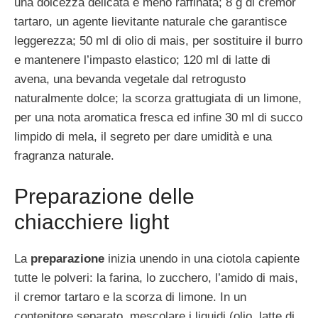
una dolcezza delicata e meno raffinata; 8 g di cremor
tartaro, un agente lievitante naturale che garantisce
leggerezza; 50 ml di olio di mais, per sostituire il burro
e mantenere l’impasto elastico; 120 ml di latte di
avena, una bevanda vegetale dal retrogusto
naturalmente dolce; la scorza grattugiata di un limone,
per una nota aromatica fresca ed infine 30 ml di succo
limpido di mela, il segreto per dare umidità e una
fragranza naturale.
Preparazione delle
chiacchiere light
La
preparazione
inizia unendo in una ciotola capiente
tutte le polveri: la farina, lo zucchero, l’amido di mais,
il cremor tartaro e la scorza di limone. In un
contenitore separato, mescolare i liquidi (olio, latte di