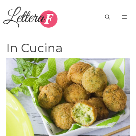
Vai
al
ME
contenuto
In Cucina