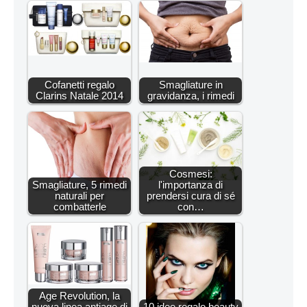
Cofanetti regalo
Smagliature in
Clarins Natale 2014
gravidanza, i rimedi
Cosmesi:
Smagliature, 5 rimedi
l'importanza di
naturali per
prendersi cura di sé
combatterle
con…
Age Revolution, la
nuova linea antiage di
10 idee regalo beauty