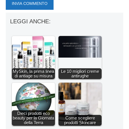
LEGGI ANCHE:
MySkin, la prima linea
Le 10 migliori creme
di antiage su misura
antirughe
Dieci prodotti eco
beauty per la Giornata
Come scegliere
della Terra
prodotti Skincare