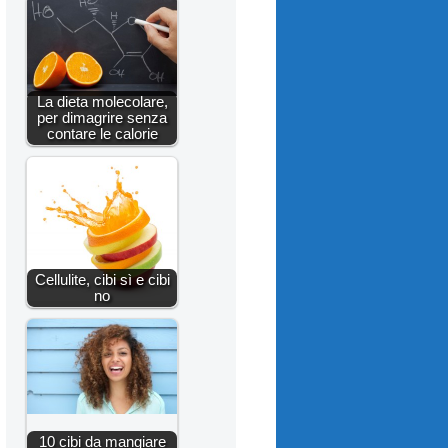
La dieta molecolare,
per dimagrire senza
contare le calorie
Cellulite, cibi sì e cibi
no
10 cibi da mangiare