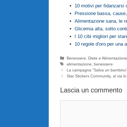
10 motivi per fidanzarsi 
Pressione bassa, cause,
Alimentazione sana, le re
Glicemia alta, sotto contr
I 10 cibi migliori per star
10 regole d'oro per una a
Categorie
Benessere
,
Diete e Alimentazion
Tag
alimentazione
,
benessere
La campagna “Salva un bambino” h
Star Stickers Community, al via lo
Lascia un commento
Commento