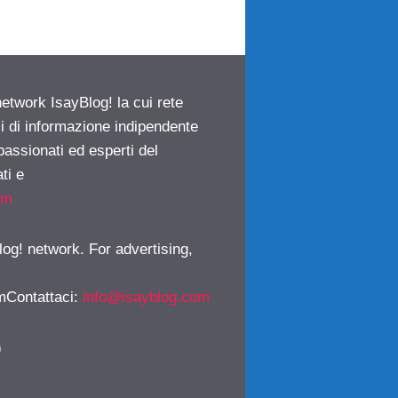
network IsayBlog! la cui rete
ci di informazione indipendente
passionati ed esperti del
ti e
om
log! network. For advertising,
mContattaci
:
info@isayblog.com
)