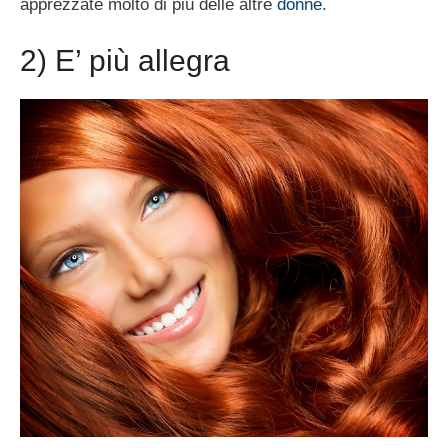
apprezzate molto di più delle altre
donne
.
2) E’ più allegra