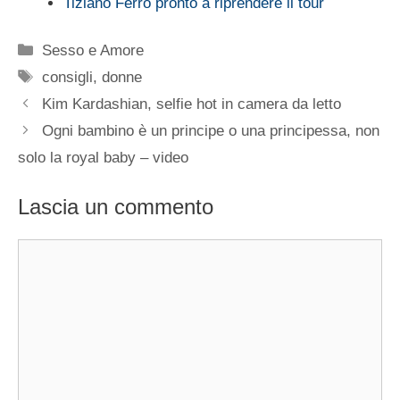
Tiziano Ferro pronto a riprendere il tour
Categorie
Sesso e Amore
Tag
consigli
,
donne
Kim Kardashian, selfie hot in camera da letto
Ogni bambino è un principe o una principessa, non
solo la royal baby – video
Lascia un commento
Commento