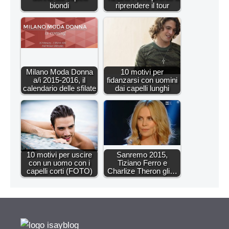
biondi
riprendere il tour
Milano Moda Donna
10 motivi per
a/i 2015-2016, il
fidanzarsi con uomini
calendario delle sfilate
dai capelli lunghi
10 motivi per uscire
Sanremo 2015,
con un uomo con i
Tiziano Ferro e
capelli corti (FOTO)
Charlize Theron gli…