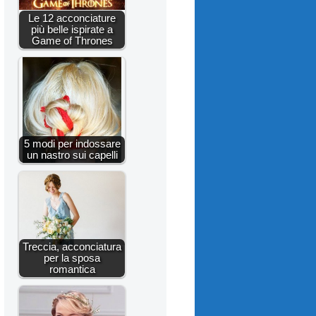
Le 12 acconciature
più belle ispirate a
Game of Thrones
5 modi per indossare
un nastro sui capelli
Treccia, acconciatura
per la sposa
romantica