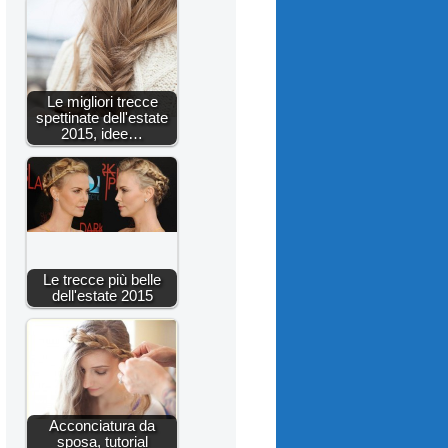
Le migliori trecce
spettinate dell'estate
2015, idee…
Le trecce più belle
dell'estate 2015
Acconciatura da
sposa, tutorial