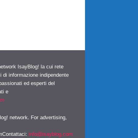
network IsayBlog! la cui rete
ci di informazione indipendente
passionati ed esperti del
ti e
om
log! network. For advertising,
mContattaci
:
info@isayblog.com