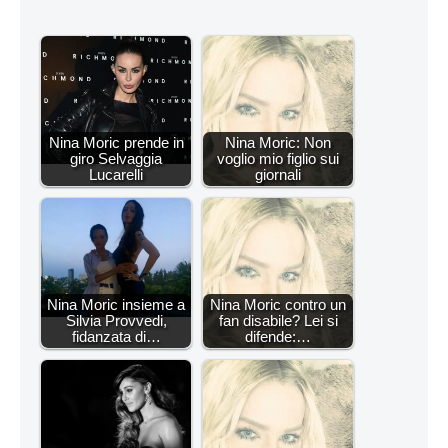
Nina Moric prende in
Nina Moric: Non
giro Selvaggia
voglio mio figlio sui
Lucarelli
giornali
Nina Moric insieme a
Nina Moric contro un
Silvia Provvedi,
fan disabile? Lei si
fidanzata di…
difende:…