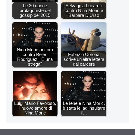
Le 20 donne
Selvaggia Lucarelli
protagoniste del
contro Nina Moric e
gossip del 2015
Barbara D'Urso
Nina Moric ancora
contro Belen
Fabrizio Corona
Rodriguez: "È una
scrive un'altra lettera
strega"
dal carcere
Luigi Mario Favoloso,
Le Iene e Nina Moric,
il nuovo amore di
è stata lei ad insultare
Nina Moric
il…