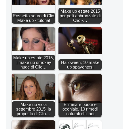
Make up estate 2015
Rossetto scuro di Clio
per pelli abbronzate di
Make up - tutorial
Clio -…
Make up estate 2015,
il make up smokey
Halloween, 10 make
nude di Clio…
up spaventosi
Make up viola
Eliminare borse e
settembre 2015, la
occhiaie, 10 rimedi
proposta di Clio…
naturali efficaci