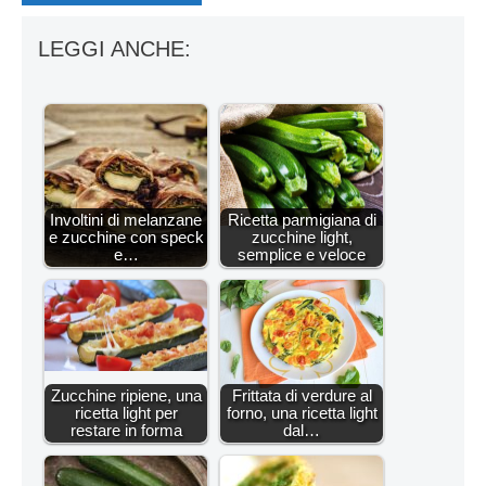
LEGGI ANCHE:
Involtini di melanzane
Ricetta parmigiana di
e zucchine con speck
zucchine light,
e…
semplice e veloce
Zucchine ripiene, una
Frittata di verdure al
ricetta light per
forno, una ricetta light
restare in forma
dal…