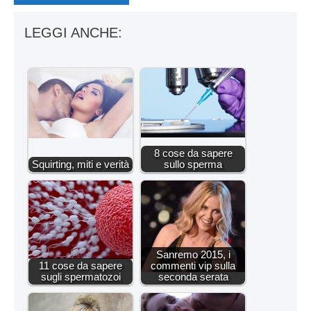
LEGGI ANCHE:
8 cose da sapere
Squirting, miti e verità
sullo sperma
Sanremo 2015, i
11 cose da sapere
commenti vip sulla
sugli spermatozoi
seconda serata