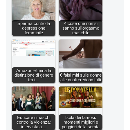
Sperma contro la
4 cose che non si
depressione
sanno sull'orgasmo
femminile
maschile
Amazon elimina la
distinzione di genere
6 falsi miti sulle donne
tra i…
alle quali credono tutti
Educare i maschi
Isola dei famosi:
contro la violenza:
momenti migliori e
intervista a…
peggiori della serata