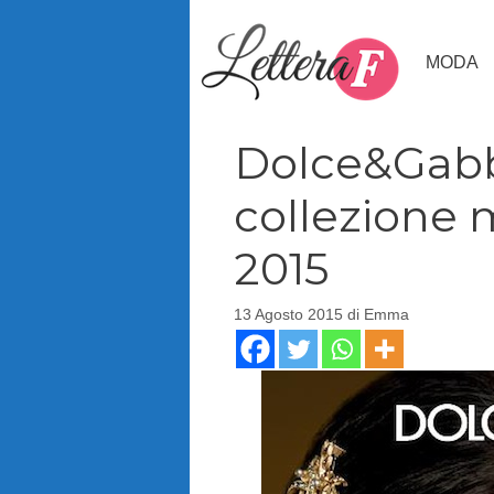
Vai
al
MODA
contenuto
Dolce&Gabb
collezione
2015
13 Agosto 2015
di
Emma