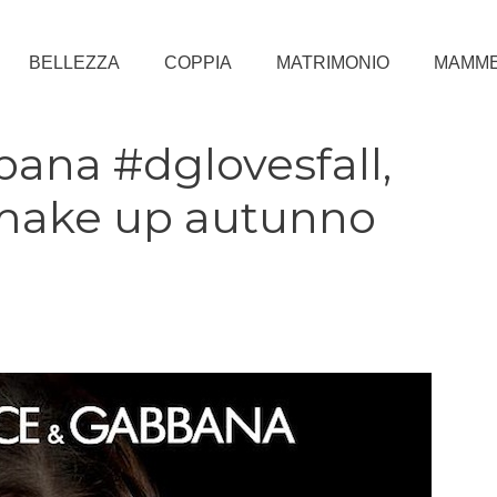
BELLEZZA
COPPIA
MATRIMONIO
MAMM
ana #dglovesfall,
 make up autunno