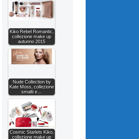
Kiko Rebel Romantic,
collezione make up
autunno 2015
Nude Collection by
Kate Moss, collezione
smalti e…
Cosmic Starlets Kiko,
collezione make up