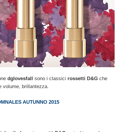
ione
dglovesfall
sono i classici
rossetti D&G
che
e volume, brillantezza.
OMNALES AUTUNNO 2015