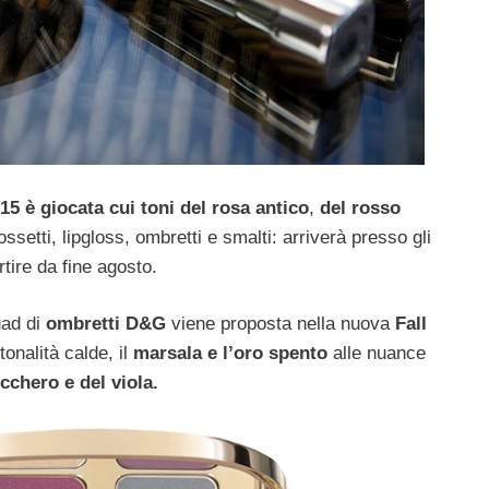
015
è giocata cui toni del rosa antico
,
del rosso
ssetti, lipgloss, ombretti e smalti: arriverà presso gli
partire da fine agosto.
ad di
ombretti D&G
viene proposta nella nuova
Fall
onalità calde, il
marsala e l’oro spento
alle nuance
cchero e del viola.