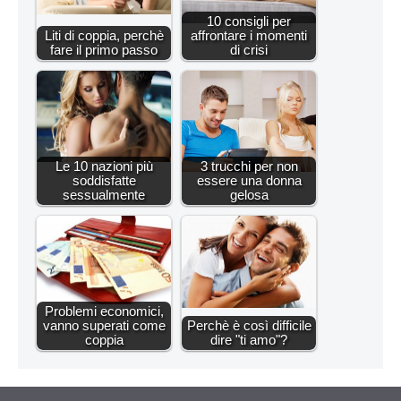
10 consigli per
Liti di coppia, perchè
affrontare i momenti
fare il primo passo
di crisi
Le 10 nazioni più
3 trucchi per non
soddisfatte
essere una donna
sessualmente
gelosa
Problemi economici,
vanno superati come
Perchè è così difficile
coppia
dire "ti amo"?