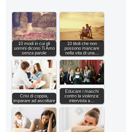
10 modi in cui gli
10 titoli che non
uomini dicono Ti Amo
possono mancare
senza parole
nella vita di una…
Educare i maschi
Crisi di coppia,
contro la violenza:
imparare ad ascoltare
intervista a…