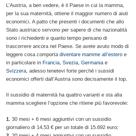
L’Austria, a ben vedere, è il Paese in cui la mamma,
per la sua maternità, ottiene il maggior numero di aiuti
economici. A patto che presenti i documenti che allo
Stato austriaco servono per sapere di che nazionalità
sono i richiedenti e quanto tempo pensano di
trascorrere ancora nel Paese. Se avete avuto modo di
leggere cosa comporta
diventare mamme all’estero
e
in particolare in
Francia
,
Svezia
,
Germania
e
Svizzera
, adesso tenetevi forte perché i sussidi
economici offerti dall’Austria sono decisamente il top.
Il sussidio di maternità ha quattro varianti e sta alla
mamma scegliere l’opzione che ritiene più favorevole:
1.
30 mesi + 6 mesi aggiuntivi con un sussidio
giornaliero di 14,53 € per un totale di 15.692 euro;
2.
20 mesi + 4 mesi aggiuntivi con un sussidio