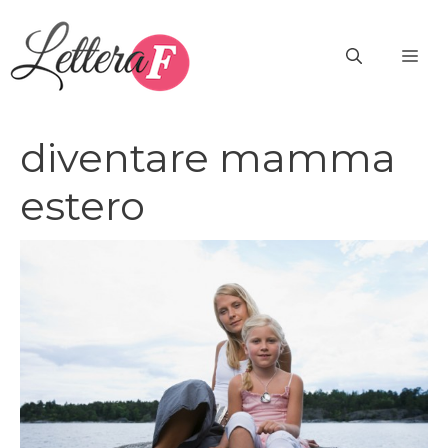
Vai
al
ME
contenuto
diventare mamma
estero