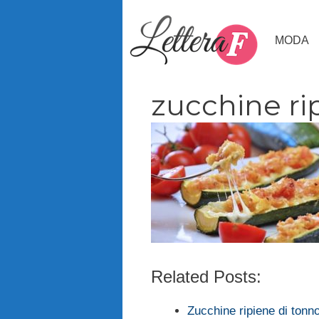
Vai
al
MODA
contenuto
zucchine ri
Related Posts:
Zucchine ripiene di ton