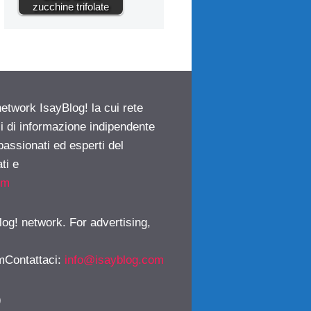
zucchine trifolate
network IsayBlog! la cui rete
ci di informazione indipendente
passionati ed esperti del
ti e
om
log! network. For advertising,
mContattaci
:
info@isayblog.com
)