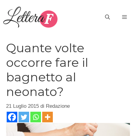
Vai
al
ME
contenuto
Quante volte
occorre fare il
bagnetto al
neonato?
21 Luglio 2015
di
Redazione