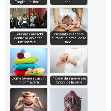
Fragile: un libro…
per…
Educare i maschi
Neonato si scopre
contro la violenza:
durante la notte, cosa
intervista a…
fare?
Come lavare i cuscini
7 cose da sapere sui
in primavera
funghi della pelle