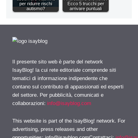
per ridurre rischi
Ecco 5 trucchi per
autismo?
arrivare puntuali
Il presente sito web è parte del network
IsayBlog! la cui rete editoriale comprende siti
tematici di informazione indipendente che
contano sul contributo di appassionati ed esperti
del settore. Per pubblicità, comunicati e
collaborazioni:
info@isayblog.com
This website is part of the IsayBlog! network. For
advertising, press releases and other
opportunities:
info@isayblog.comContattaci
:
info@isa