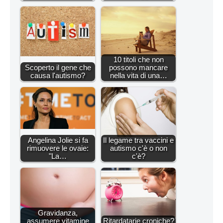
10 titoli che non
Scoperto il gene che
possono mancare
causa l'autismo?
nella vita di una…
Angelina Jolie si fa
Il legame tra vaccini e
rimuovere le ovaie:
autismo c'è o non
"La…
c'è?
Gravidanza,
assumere vitamine
Ritardatarie croniche?