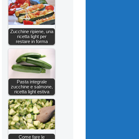
Zucchine ripiene, una
ricetta light per
restare in forma
Pasta integrale
zucchine e salmone,
ricetta light estiva
Come fare le