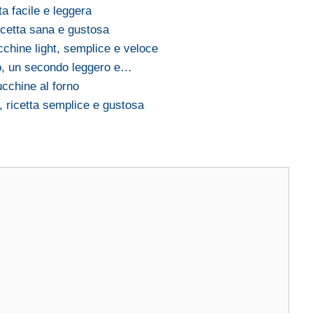
ta facile e leggera
icetta sana e gustosa
cchine light, semplice e veloce
no, un secondo leggero e…
zucchine al forno
t, ricetta semplice e gustosa