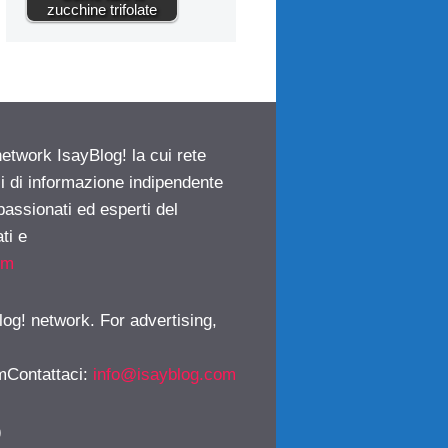
zucchine trifolate
network IsayBlog! la cui rete
ci di informazione indipendente
passionati ed esperti del
ti e
om
log! network. For advertising,
mContattaci
:
info@isayblog.com
)