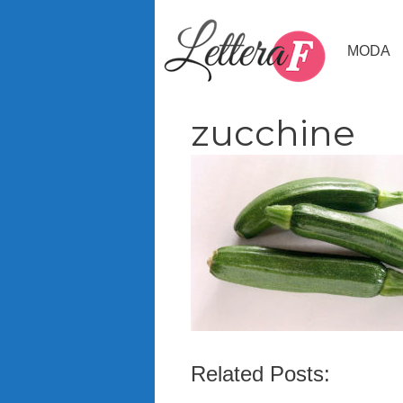
Vai
al
MODA
contenuto
zucchine
Related Posts: