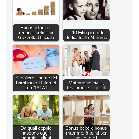
Bonus infanzia,
requisiti definiti in
I 10 Film più belli
Gazzetta Ufficiale
dedicati alla Mamma
Scegliere il nome del
bambino su Internet
Matrimonio civile,
con l'ISTAT
testimoni e requisiti
Da quali coppie
Bonus bebè e bonus
nascono oggi i
mamme, 8 punti per
bambini italiani
spiegarveli