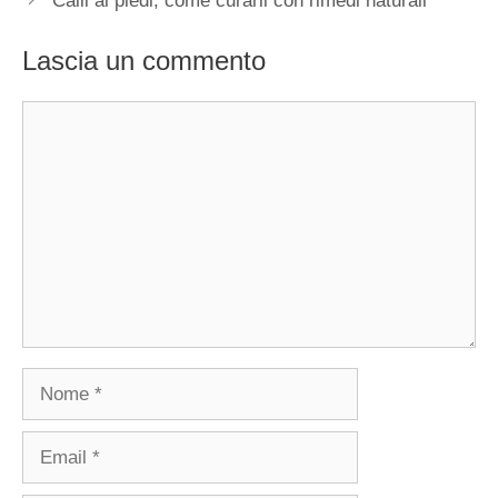
Calli ai piedi, come curarli con rimedi naturali
Lascia un commento
Commento
Nome
Email