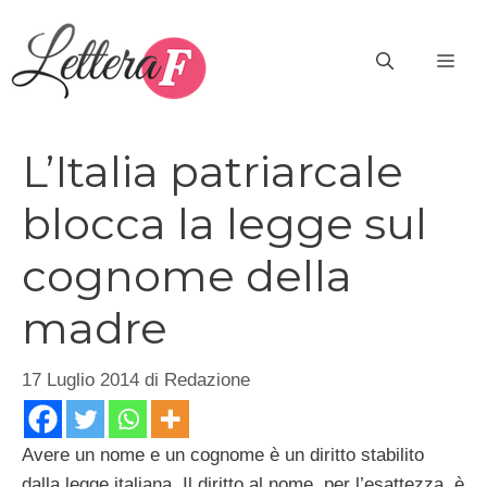
Vai
al
ME
contenuto
L’Italia patriarcale
blocca la legge sul
cognome della
madre
17 Luglio 2014
di
Redazione
Avere un nome e un cognome è un diritto stabilito
dalla legge italiana. Il diritto al nome, per l’esattezza, è