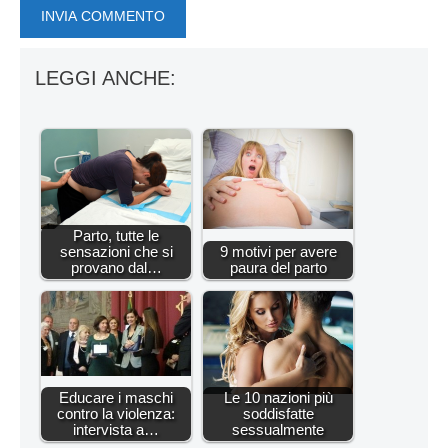
LEGGI ANCHE:
Parto, tutte le
sensazioni che si
9 motivi per avere
provano dal…
paura del parto
Educare i maschi
Le 10 nazioni più
contro la violenza:
soddisfatte
intervista a…
sessualmente