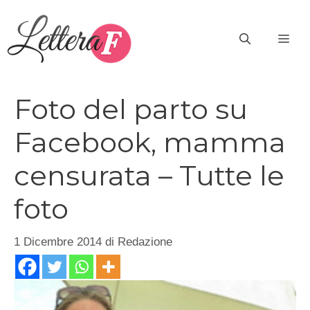
Vai
al
ME
contenuto
Foto del parto su
Facebook, mamma
censurata – Tutte le
foto
1 Dicembre 2014
di
Redazione