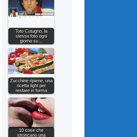
Toto Cutugno, la
stessa foto ogni
giorno su…
Zucchine ripiene, una
ricetta light per
restare in forma
10 cose che
stroncano una