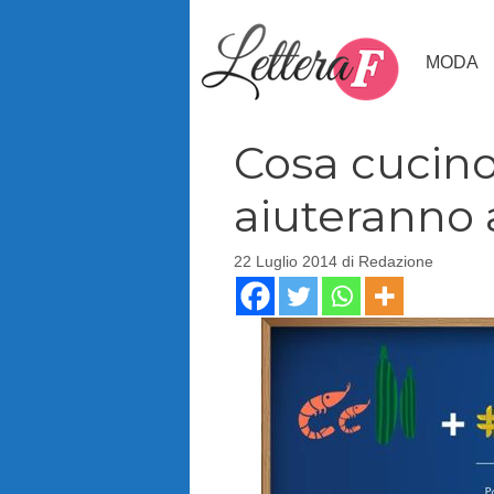
Vai
al
MODA
contenuto
Cosa cucino
aiuteranno 
22 Luglio 2014
di
Redazione