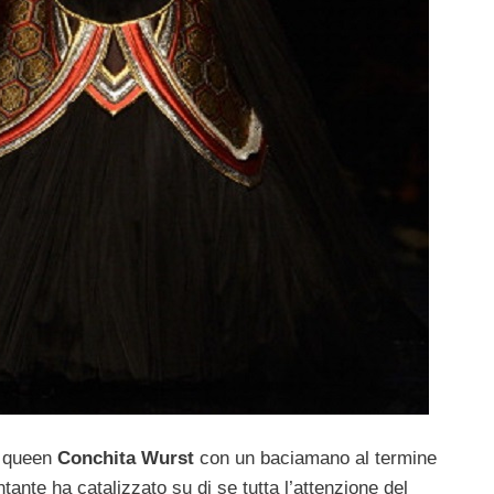
g queen
Conchita Wurst
con un baciamano al termine
antante ha catalizzato su di se tutta l’attenzione del