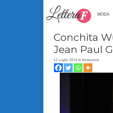
Vai
al
MODA
contenuto
Conchita Wur
Jean Paul G
12 Luglio 2014
di
Redazione