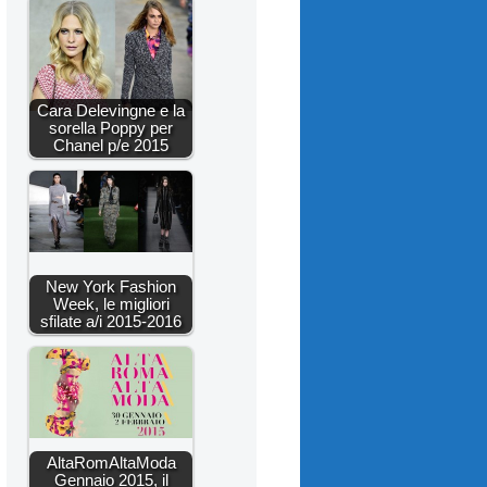
Cara Delevingne e la
sorella Poppy per
Chanel p/e 2015
New York Fashion
Week, le migliori
sfilate a/i 2015-2016
AltaRomAltaModa
Gennaio 2015, il