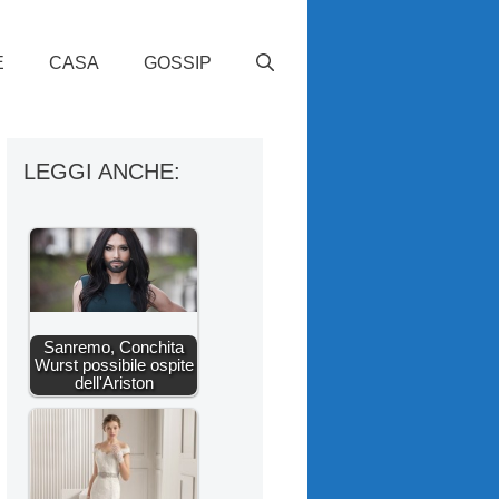
E
CASA
GOSSIP
LEGGI ANCHE:
Sanremo, Conchita
Wurst possibile ospite
dell'Ariston