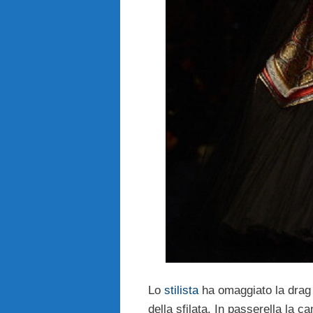
Lo
stilista
ha omaggiato la dra
della sfilata. In passerella la c