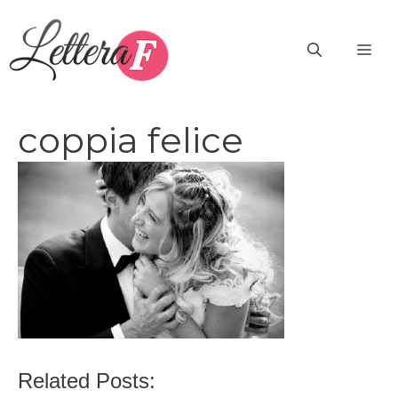
Vai
al
ME
contenuto
coppia felice
Related Posts: