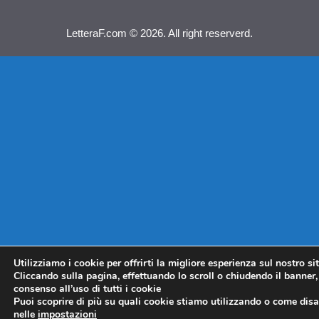
LetteraF.com © 2026. All right reserverd.
Utilizziamo i cookie per offrirti la migliore esperienza sul nostro si
Cliccando sulla pagina, effettuando lo scroll o chiudendo il banner, 
consenso all’uso di tutti i cookie
Puoi scoprire di più su quali cookie stiamo utilizzando o come disat
nelle
impostazioni