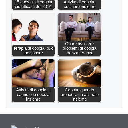
I 5 consigli di coppia
Attività di coppia,
più efficaci del 2014
cucinare insieme
Come risolvere
Terapia di coppia, può
problemi di coppia
funzionare
senza terapia
Attività di coppia, il
Coppia, quando
bagno o la doccia
prendere un animale
insieme
insieme