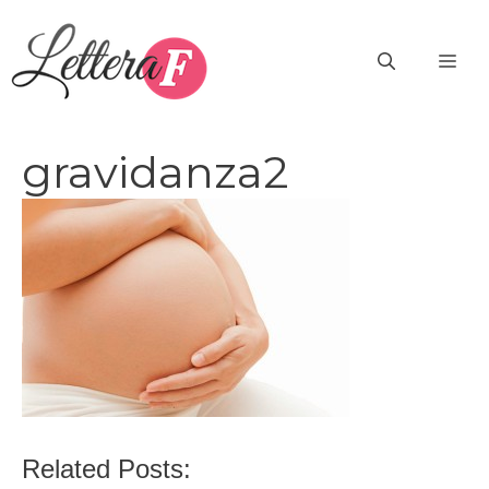
Vai
al
ME
contenuto
gravidanza2
Related Posts: