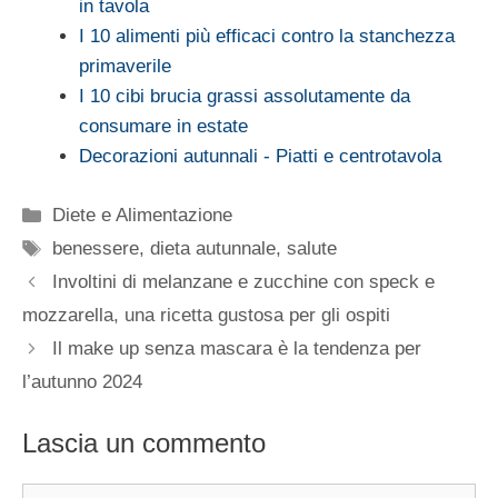
in tavola
I 10 alimenti più efficaci contro la stanchezza
primaverile
I 10 cibi brucia grassi assolutamente da
consumare in estate
Decorazioni autunnali - Piatti e centrotavola
Categorie
Diete e Alimentazione
Tag
benessere
,
dieta autunnale
,
salute
Involtini di melanzane e zucchine con speck e
mozzarella, una ricetta gustosa per gli ospiti
Il make up senza mascara è la tendenza per
l’autunno 2024
Lascia un commento
Commento