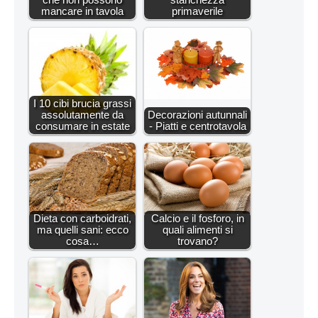
mancare in tavola
primaverile
I 10 cibi brucia grassi
assolutamente da
Decorazioni autunnali
consumare in estate
- Piatti e centrotavola
Dieta con carboidrati,
Calcio e il fosforo, in
ma quelli sani: ecco
quali alimenti si
cosa…
trovano?