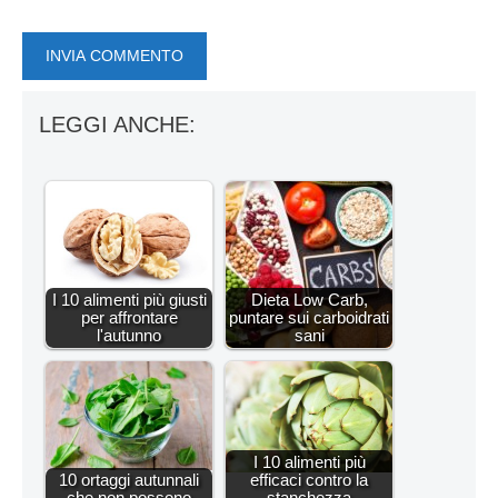
LEGGI ANCHE:
I 10 alimenti più giusti
Dieta Low Carb,
per affrontare
puntare sui carboidrati
l'autunno
sani
I 10 alimenti più
10 ortaggi autunnali
efficaci contro la
che non possono
stanchezza