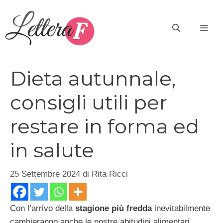
Vai
al
ME
contenuto
Dieta autunnale,
consigli utili per
restare in forma ed
in salute
25 Settembre 2024
di
Rita Ricci
Con l’arrivo della
stagione più fredda
inevitabilmente
cambieranno anche le nostre abitudini alimentari,