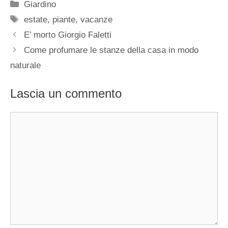
Categorie
Giardino
Tag
estate
,
piante
,
vacanze
E’ morto Giorgio Faletti
Come profumare le stanze della casa in modo
naturale
Lascia un commento
Commento