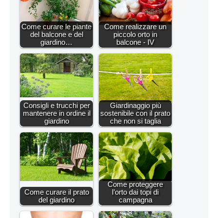
Come curare le piante
Come realizzare un
del balcone e del
piccolo orto in
giardino…
balcone - IV
Consigli e trucchi per
Giardinaggio più
mantenere in ordine il
sostenibile con il prato
giardino
che non si taglia
Come proteggere
Come curare il prato
l’orto dai topi di
del giardino
campagna