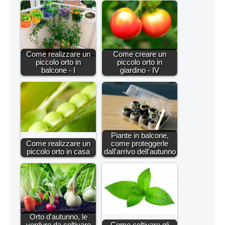
Come realizzare un
Come creare un
piccolo orto in
piccolo orto in
balcone - I
giardino - IV
Piante in balcone,
Come realizzare un
come proteggerle
piccolo orto in casa
dall'arrivo dell'autunno
Orto d'autunno, le
verdure da coltivare
Come coltivare gli