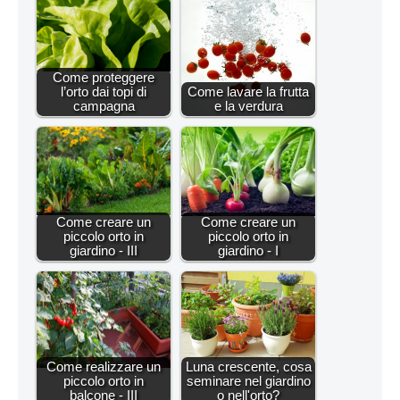
Come proteggere
l’orto dai topi di
Come lavare la frutta
campagna
e la verdura
Come creare un
Come creare un
piccolo orto in
piccolo orto in
giardino - III
giardino - I
Come realizzare un
Luna crescente, cosa
piccolo orto in
seminare nel giardino
balcone - III
o nell'orto?