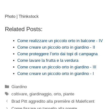
Photo | Thinkstock
Related Posts:
Come realizzare un piccolo orto in balcone - IV
Come creare un piccolo orto in giardino - II
Come proteggere l’orto dai topi di campagna
Come lavare la frutta e la verdura
Come creare un piccolo orto in giardino - III
Come creare un piccolo orto in giardino - I
Categorie
Giardino
Tag
coltivare
,
giardinaggio
,
orto
,
piante
Brad Pitt aggredito alla première di Maleficent
Come fissare un tassello alla parete