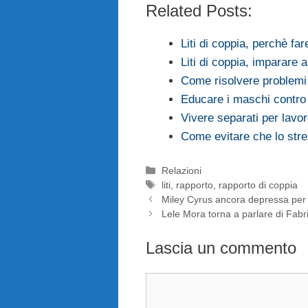
Related Posts:
Liti di coppia, perchè fa
Liti di coppia, imparare 
Come risolvere problemi 
Educare i maschi contro 
Vivere separati per lavor
Come evitare che lo stres
Categorie
Relazioni
Tag
liti
,
rapporto
,
rapporto di coppia
Miley Cyrus ancora depressa per 
Lele Mora torna a parlare di Fabr
Lascia un commento
Commento