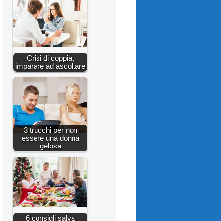
Crisi di coppia,
imparare ad ascoltare
3 trucchi per non
essere una donna
gelosa
6 consigli salva