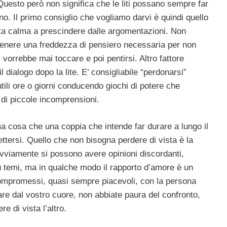
uesto però non significa che le liti possano sempre far
 no. Il primo consiglio che vogliamo darvi è quindi quello
rta calma a prescindere dalle argomentazioni. Non
ntenere una freddezza di pensiero necessaria per non
 vorrebbe mai toccare e poi pentirsi. Altro fattore
il dialogo dopo la lite. E’ consigliabile “perdonarsi”
utili ore o giorni conducendo giochi di potere che
di piccole incomprensioni.
tima cosa che una coppia che intende far durare a lungo il
ttersi. Quello che non bisogna perdere di vista è la
Ovviamente si possono avere opinioni discordanti,
ù temi, ma in qualche modo il rapporto d’amore è un
ompromessi, quasi sempre piacevoli, con la persona
are dal vostro cuore, non abbiate paura del confronto,
 di vista l’altro.