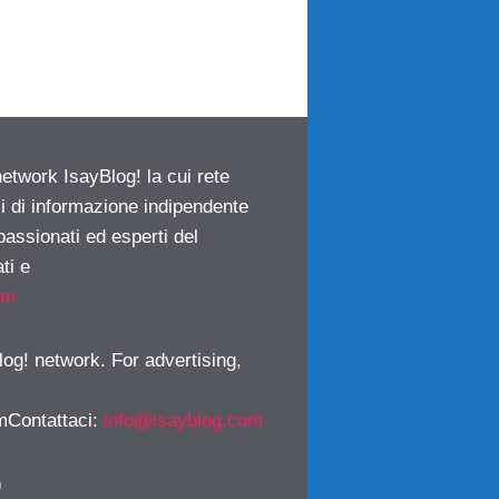
network IsayBlog! la cui rete
ci di informazione indipendente
passionati ed esperti del
ti e
om
log! network. For advertising,
mContattaci
:
info@isayblog.com
)