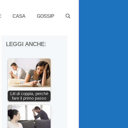
E
CASA
GOSSIP
LEGGI ANCHE:
Liti di coppia, perchè
fare il primo passo