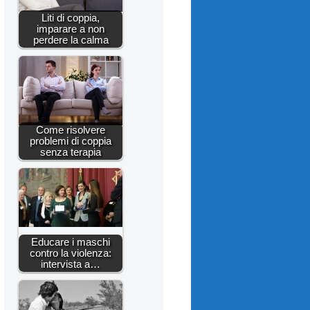
Liti di coppia,
imparare a non
perdere la calma
Come risolvere
problemi di coppia
senza terapia
Educare i maschi
contro la violenza:
intervista a…