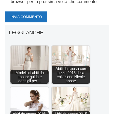
browser per la prossima volta che commento.
LEGGI ANCHE:
Abiti da sposa con
Modelli di abiti da
pizzo 2015 della
sposa: guida e
collezione Nicole
consigli per…
spose
Abiti da sposa 2016:
Abiti da sposa 2015