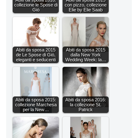
collezione le Spose di
con pizzo, collezione
Giò
Elie by Elie Saab
Abiti da sposa 2015
Abiti da sposa 2015
de Le Spose di Giò,
dalla New York
eleganti e seducenti
Wedding Week: la…
Abiti da sposa 2015:
Abiti da sposa 2016:
collezione Marchesa
la collezione St.
per la New…
Patrick