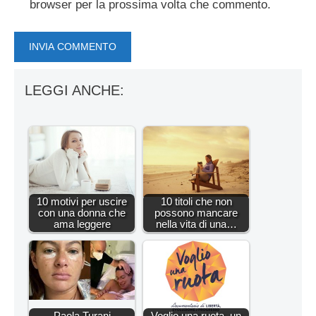
browser per la prossima volta che commento.
LEGGI ANCHE:
10 motivi per uscire
10 titoli che non
con una donna che
possono mancare
ama leggere
nella vita di una…
Paola Turani
Voglio una ruota, un