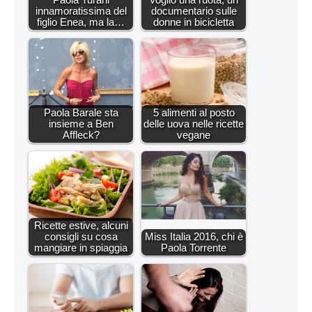
innamoratissima del
documentario sulle
figlio Enea, ma la…
donne in bicicletta
Paola Barale sta
5 alimenti al posto
insieme a Ben
delle uova nelle ricette
Affleck?
vegane
Ricette estive, alcuni
consigli su cosa
Miss Italia 2016, chi è
mangiare in spiaggia
Paola Torrente