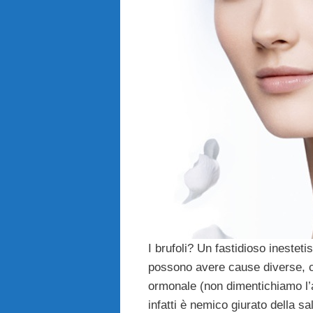
I brufoli? Un fastidioso inestet
possono avere cause diverse, c
ormonale (non dimentichiamo l’a
infatti è nemico giurato della sa