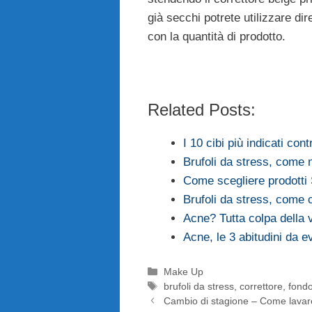
già secchi potrete utilizzare d
con la quantità di prodotto.
Related Posts:
I 10 cibi più indicati cont
Brufoli da stress, come 
Come scegliere prodotti
Brufoli da stress, come co
Acne? Tutta colpa della 
Acne, le 3 abitudini da e
Categorie
Make Up
Tag
brufoli da stress
,
correttore
,
fondo
Cambio di stagione – Come lavare 