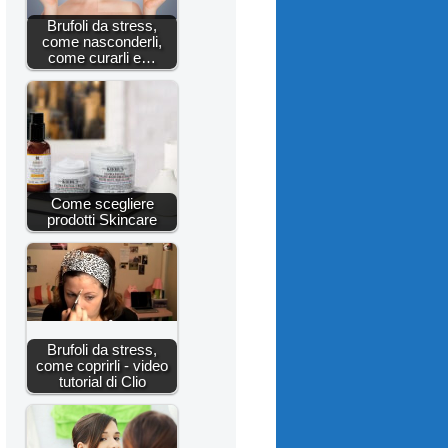
Brufoli da stress,
come nasconderli,
come curarli e…
Come scegliere
prodotti Skincare
Brufoli da stress,
come coprirli - video
tutorial di Clio