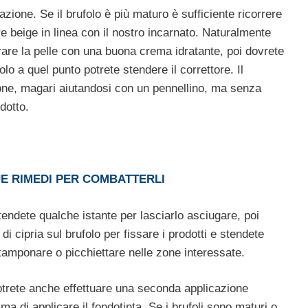
tazione. Se il brufolo è più maturo è sufficiente ricorrere
re beige in linea con il nostro incarnato. Naturalmente
are la pelle con una buona crema idratante, poi dovrete
olo a quel punto potrete stendere il correttore. Il
one, magari aiutandosi con un pennellino, ma senza
dotto.
UE RIMEDI PER COMBATTERLI
tendete qualche istante per lasciarlo asciugare, poi
i cipria sul brufolo per fissare i prodotti e stendete
 tamponare o picchiettare nelle zone interessate.
potrete anche effettuare una seconda applicazione
ma di applicare il fondotinta. Se i brufoli sono maturi o