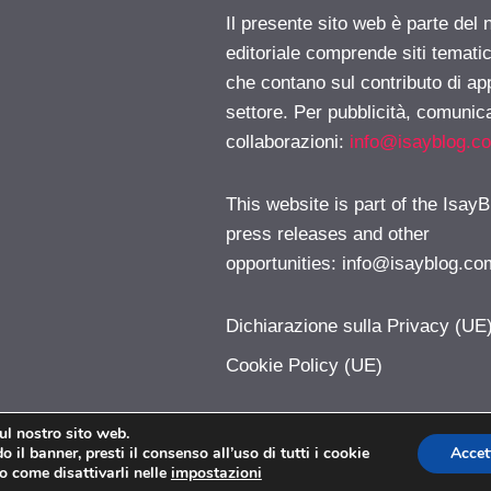
Il presente sito web è parte del 
editoriale comprende siti temati
che contano sul contributo di ap
settore. Per pubblicità, comunica
collaborazioni:
info@isayblog.c
This website is part of the IsayB
press releases and other
opportunities:
info@isayblog.co
Dichiarazione sulla Privacy (UE
Cookie Policy (UE)
sul nostro sito web.
 il banner, presti il consenso all’uso di tutti i cookie
Accet
LetteraF.com © 2026. All right reserverd.
o come disattivarli nelle
impostazioni