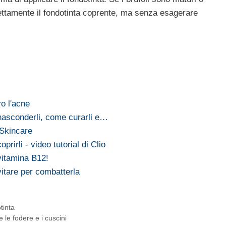
irettamente il fondotinta coprente, ma senza esagerare
ro l'acne
nasconderli, come curarli e…
 Skincare
prirli - video tutorial di Clio
vitamina B12!
vitare per combatterla
tinta
le fodere e i cuscini