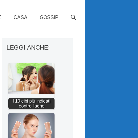
E
CASA
GOSSIP
LEGGI ANCHE:
I 10 cibi più indicati
contro l'acne