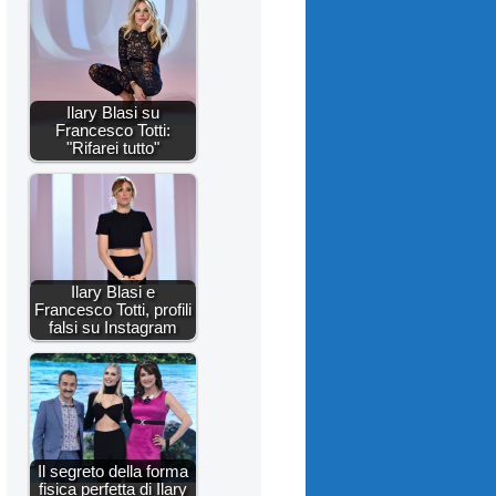
Ilary Blasi su
Francesco Totti:
"Rifarei tutto"
Ilary Blasi e
Francesco Totti, profili
falsi su Instagram
Il segreto della forma
fisica perfetta di Ilary