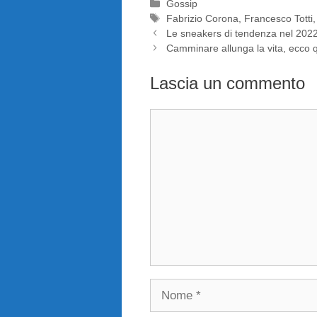
Categorie
Gossip
Tag
Fabrizio Corona
,
Francesco Totti
Le sneakers di tendenza nel 202
Camminare allunga la vita, ecco q
Lascia un commento
Commento
Nome