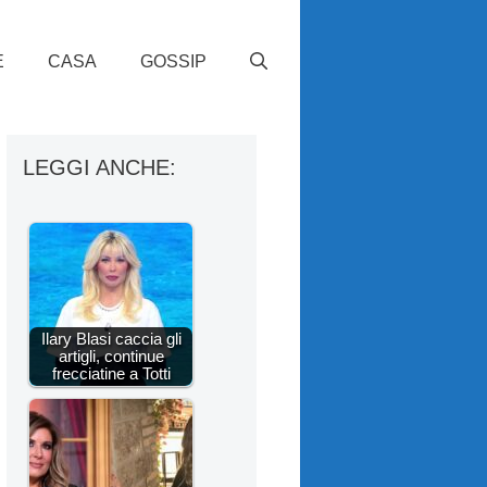
E
CASA
GOSSIP
LEGGI ANCHE:
Ilary Blasi caccia gli
artigli, continue
frecciatine a Totti