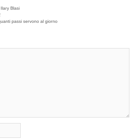
,
Ilary Blasi
2
uanti passi servono al giorno