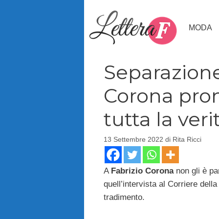
Vai
al
MODA
contenuto
Separazione 
Corona pron
tutta la veri
13 Settembre 2022
di
Rita Ricci
A
Fabrizio Corona
non gli è p
quell’intervista al Corriere dell
tradimento.