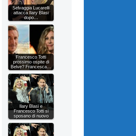
Selvaggia Lucarelli
attacca Ilary Blasi
dopo…
Francesco Totti
prossimo ospite di
Belve? Francesca…
Ilary Blasi e
Francesco Totti si
sposano di nuovo