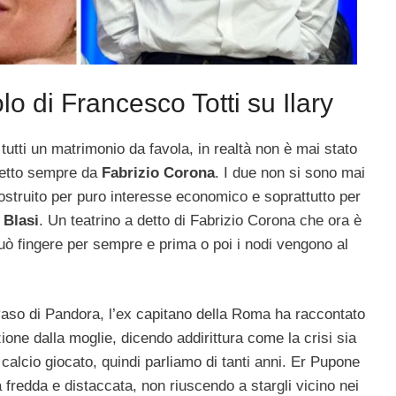
olo di Francesco Totti su Ilary
tti un matrimonio da favola, in realtà non è mai stato
detto sempre da
Fabrizio Corona
. I due non si sono mai
costruito per puro interesse economico e soprattutto per
 Blasi
. Un teatrino a detto di Fabrizio Corona che ora è
può fingere per sempre e prima o poi i nodi vengono al
il vaso di Pandora, l’ex capitano della Roma ha raccontato
zione dalla moglie, dicendo addirittura come la crisi sia
l calcio giocato, quindi parliamo di tanti anni. Er Pupone
 fredda e distaccata, non riuscendo a stargli vicino nei