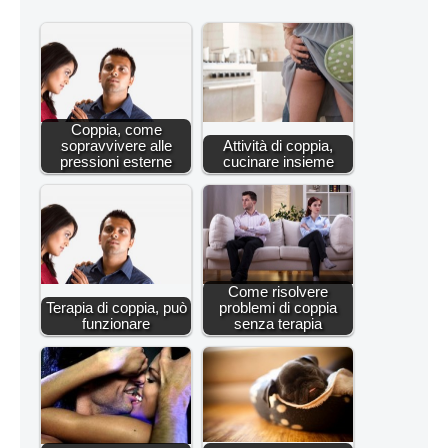
Coppia, come
sopravvivere alle
Attività di coppia,
pressioni esterne
cucinare insieme
Come risolvere
Terapia di coppia, può
problemi di coppia
funzionare
senza terapia