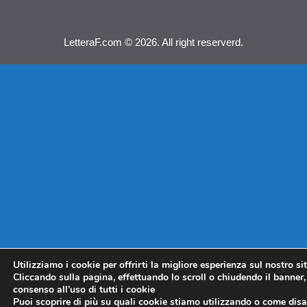
LetteraF.com © 2026. All right reserverd.
Utilizziamo i cookie per offrirti la migliore esperienza sul nostro si
Cliccando sulla pagina, effettuando lo scroll o chiudendo il banner, 
consenso all’uso di tutti i cookie
Puoi scoprire di più su quali cookie stiamo utilizzando o come disat