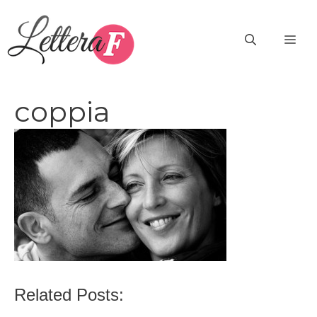
Vai
al
ME
contenuto
coppia
Related Posts: