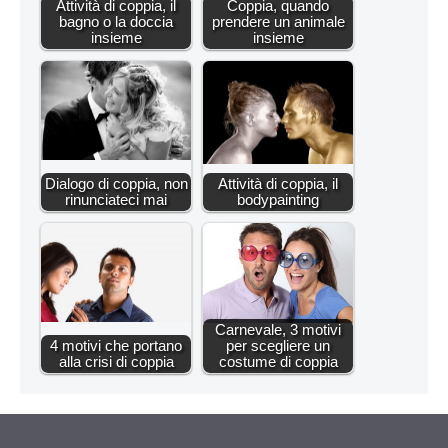
Attività di coppia, il
Coppia, quando
bagno o la doccia
prendere un animale
insieme
insieme
Dialogo di coppia, non
Attività di coppia, il
rinunciateci mai
bodypainting
Carnevale, 3 motivi
4 motivi che portano
per scegliere un
alla crisi di coppia
costume di coppia