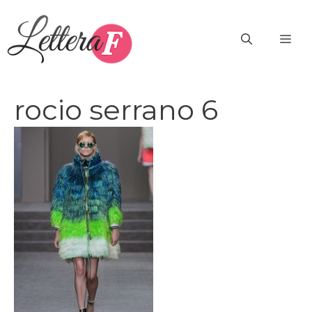
Vai
al
ME
contenuto
rocio serrano 6