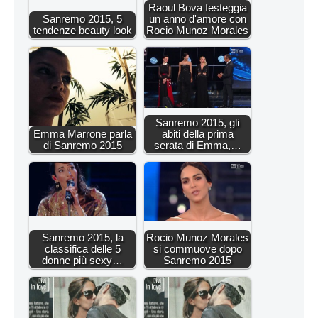
Raoul Bova festeggia
Sanremo 2015, 5
un anno d'amore con
tendenze beauty look
Rocio Munoz Morales
Sanremo 2015, gli
Emma Marrone parla
abiti della prima
di Sanremo 2015
serata di Emma,…
Sanremo 2015, la
Rocio Munoz Morales
classifica delle 5
si commuove dopo
donne più sexy…
Sanremo 2015