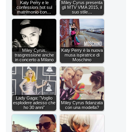
Katy Perry e le
Miley Cyrus presenta
confessioni hot sul
gli MTV VMA 2015, il
matrimonio con…
suo stile…
Miley Cyrus,
Katy Perry è la nuova
trasgressione anche
musa ispiratrice di
in concerto a Milano
Moschino
Lady Gaga: "Voglio
esplodere adesso che
Miley Cyrus fidanzata
ho 30 anni"
con una modella?