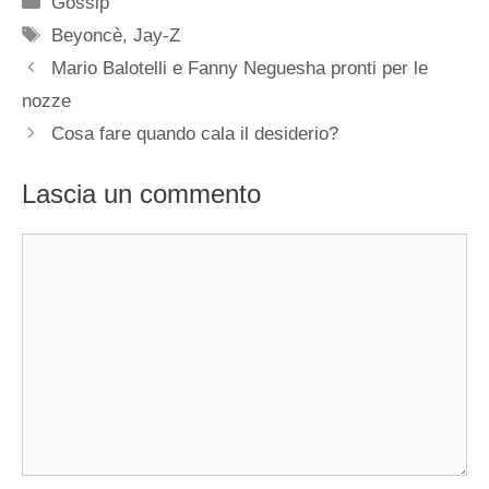
Gossip
Tag
Beyoncè
,
Jay-Z
Mario Balotelli e Fanny Neguesha pronti per le
nozze
Cosa fare quando cala il desiderio?
Lascia un commento
Commento