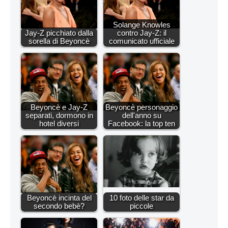
Solange Knowles
Jay-Z picchiato dalla
contro Jay-Z: il
sorella di Beyoncè
comunicato ufficiale
Beyoncè e Jay-Z
Beyoncè personaggio
separati, dormono in
dell'anno su
hotel diversi
Facebook: la top ten
Beyoncè incinta del
10 foto delle star da
secondo bebè?
piccole