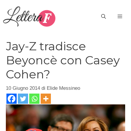
Vai
al
ME
contenuto
Jay-Z tradisce
Beyoncè con Casey
Cohen?
10 Giugno 2014
di
Elide Messineo