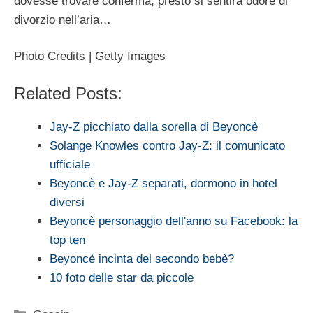
dovesse trovare conferma, presto si sentirà odore di
divorzio nell’aria…
Photo Credits | Getty Images
Related Posts:
Jay-Z picchiato dalla sorella di Beyoncè
Solange Knowles contro Jay-Z: il comunicato
ufficiale
Beyoncè e Jay-Z separati, dormono in hotel
diversi
Beyoncè personaggio dell'anno su Facebook: la
top ten
Beyoncè incinta del secondo bebè?
10 foto delle star da piccole
Categorie