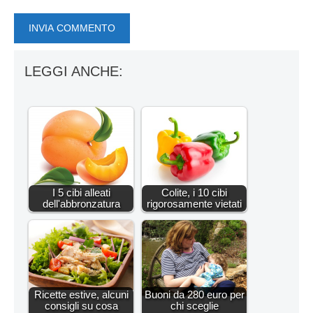
LEGGI ANCHE:
I 5 cibi alleati
Colite, i 10 cibi
dell'abbronzatura
rigorosamente vietati
Ricette estive, alcuni
Buoni da 280 euro per
consigli su cosa
chi sceglie