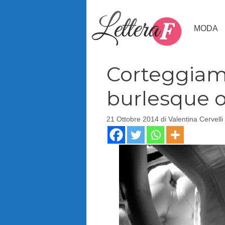
Vai
al
MODA
contenuto
Corteggiam
burlesque o
21 Ottobre 2014
di
Valentina Cervelli