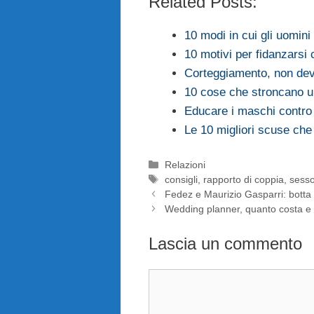
Related Posts:
10 modi in cui gli uomin
10 motivi per fidanzarsi 
Corteggiamento, non dev
10 cose che stroncano un
Educare i maschi contro 
Le 10 migliori scuse che
Categorie
Relazioni
Tag
consigli
,
rapporto di coppia
,
sess
Fedez e Maurizio Gasparri: botta 
Wedding planner, quanto costa e
Lascia un commento
Commento