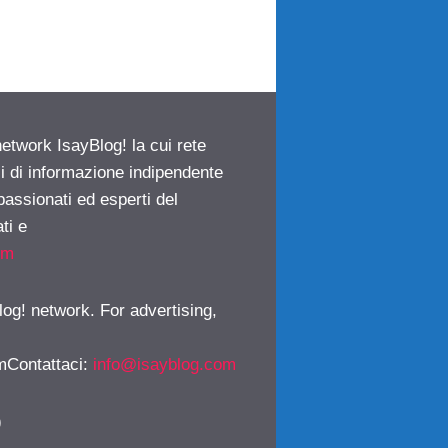
network IsayBlog! la cui rete
ci di informazione indipendente
passionati ed esperti del
ti e
om
log! network. For advertising,
mContattaci
:
info@isayblog.com
)