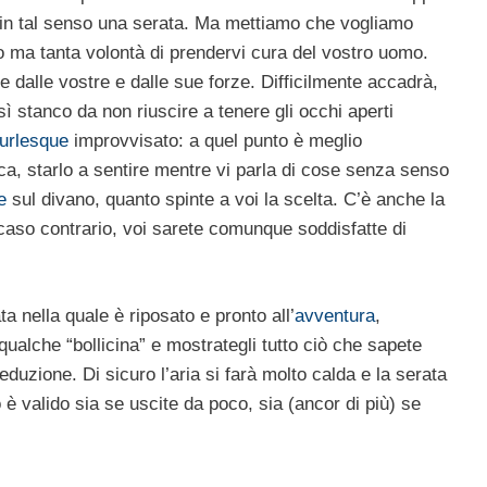
re in tal senso una serata. Ma mettiamo che vogliamo
 ma tanta volontà di prendervi cura del vostro uomo.
 dalle vostre e dalle sue forze. Difficilmente accadrà,
ì stanco da non riuscire a tenere gli occhi aperti
urlesque
improvvisato: a quel punto è meglio
ca, starlo a sentire mentre vi parla di cose senza senso
e
sul divano, quanto spinte a voi la scelta. C’è anche la
n caso contrario, voi sarete comunque soddisfatte di
a nella quale è riposato e pronto all’
avventura
,
ualche “bollicina” e mostrategli tutto ciò che sapete
 seduzione. Di sicuro l’aria si farà molto calda e la serata
iò è valido sia se uscite da poco, sia (ancor di più) se