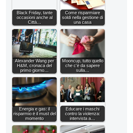
Black Friday, tante
Come risparmiare
occasioni anche al
soldi nella gestione di
Città…
una casa
Alexander Wang per
Mooncup, tutto quello
H&M, cronaca del
che c'è da sapere
primo giorno…
sulla…
Energia e gas: il
Educare i maschi
risparmio è il must del
contro la violenza:
momento
intervista a…