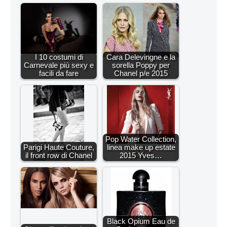
I 10 costumi di
Cara Delevingne e la
Carnevale più sexy e
sorella Poppy per
facili da fare
Chanel p/e 2015
Pop Water Collection,
Parigi Haute Couture,
linea make up estate
il front row di Chanel
2015 Yves…
Black Opium Eau de