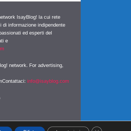
network IsayBlog! la cui rete
ci di informazione indipendente
passionati ed esperti del
ti e
om
log! network. For advertising,
mContattaci
:
info@isayblog.com
)
CLOSE GDPR CO