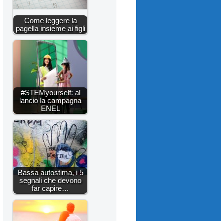
Come leggere la
pagella insieme ai figli
#STEMyourself: al
lancio la campagna
ENEL
Bassa autostima, i 5
segnali che devono
far capire…