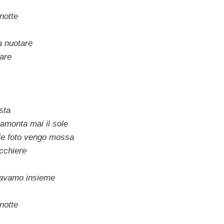
 notte
a nuotare
mare
esta
amonta mai il sole
lle foto vengo mossa
cchiere
ravamo insieme
 notte