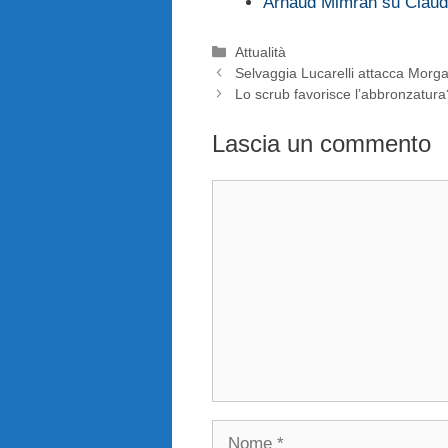
Arnaud Mimran su Claud
Categorie
Attualità
Selvaggia Lucarelli attacca Morga
Lo scrub favorisce l’abbronzatura
Lascia un commento
Commento
Nome