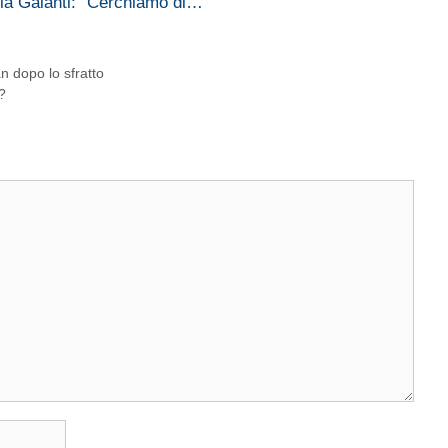
ia Galanti: "Cerchiamo di…
n dopo lo sfratto
?