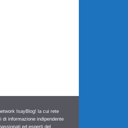
network IsayBlog! la cui rete
ci di informazione indipendente
passionati ed esperti del