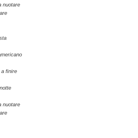
a nuotare
mare
esta
americano
 finire
 notte
a nuotare
mare