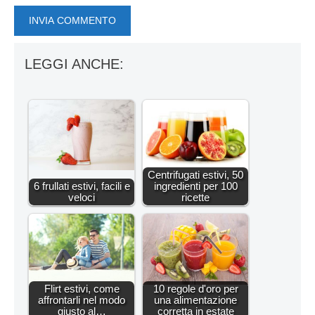
LEGGI ANCHE:
Centrifugati estivi, 50
6 frullati estivi, facili e
ingredienti per 100
veloci
ricette
Flirt estivi, come
10 regole d'oro per
affrontarli nel modo
una alimentazione
giusto al…
corretta in estate