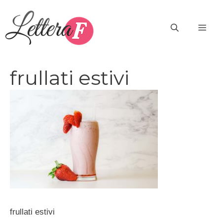
Vai
al
ME
contenuto
frullati estivi
frullati estivi