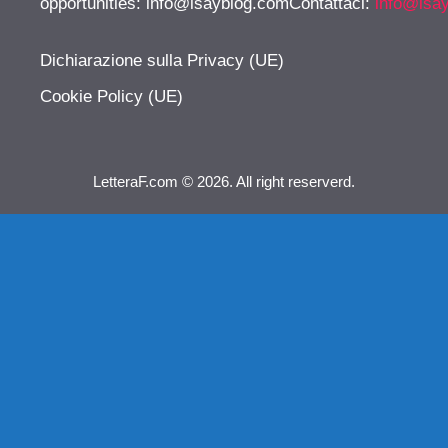
opportunities:
info@isayblog.comContattaci
:
info@isa
Dichiarazione sulla Privacy (UE)
Cookie Policy (UE)
LetteraF.com © 2026. All right reserverd.